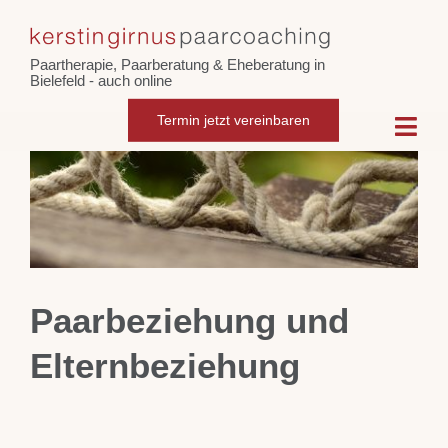
Skip
Zeige
to
grösseres
Paartherapie, Paarberatung & Eheberatung in
content
Bild
Bielefeld - auch online
Termin jetzt vereinbaren
Togg
Navi
Home
Paarcoaching
Paarbeziehung und
Eheberatung
Elternbeziehung
Intensiv-Paarberatung