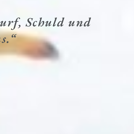
wurf, Schuld und
s.“