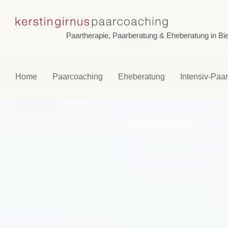
Skip
to
content
Paartherapie, Paarberatung & Eheberatung in Biel
Home
Paarcoaching
Eheberatung
Intensiv-Paa