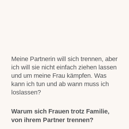
Trennungsberatung
Einzelcoaching
Blog
Meine Partnerin will sich trennen, aber
Über mich
ich will sie nicht einfach ziehen lassen
und um meine Frau kämpfen. Was
Für Dich
kann ich tun und ab wann muss ich
loslassen?
Kontakt
Warum sich Frauen trotz Familie,
von ihrem Partner trennen?