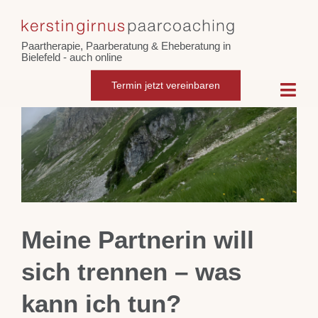
Skip
Zeige
to
grösseres
Paartherapie, Paarberatung & Eheberatung in
content
Bild
Bielefeld - auch online
Termin jetzt vereinbaren
Togg
Navi
Home
Paarcoaching
Eheberatung
Meine Partnerin will
sich trennen – was
Intensiv-Paarberatung
kann ich tun?