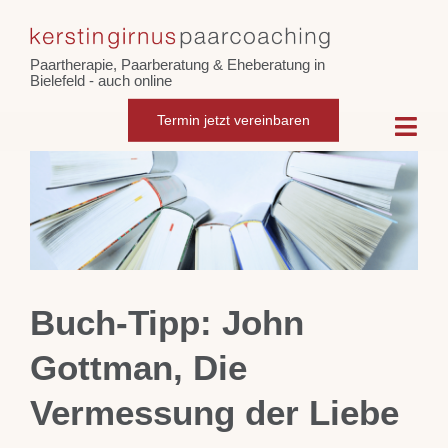
Skip
Zeige
to
grösseres
Paartherapie, Paarberatung & Eheberatung in
content
Bild
Bielefeld - auch online
Termin jetzt vereinbaren
Togg
Navi
Home
Paarcoaching
Buch-Tipp: John
Eheberatung
Gottman, Die
Intensiv-Paarberatung
Vermessung der Liebe