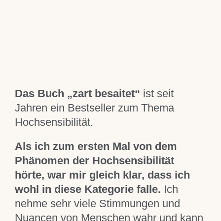
Trennungsberatung
Einzelcoaching
Blog
Das Buch „zart besaitet“
ist seit
Über mich
Jahren ein Bestseller zum Thema
Hochsensibilität.
Für Dich
Als ich zum ersten Mal von dem
Phänomen der Hochsensibilität
Kontakt
hörte, war mir gleich klar, dass ich
wohl in diese Kategorie falle.
Ich
nehme sehr viele Stimmungen und
Nuancen von Menschen wahr und kann