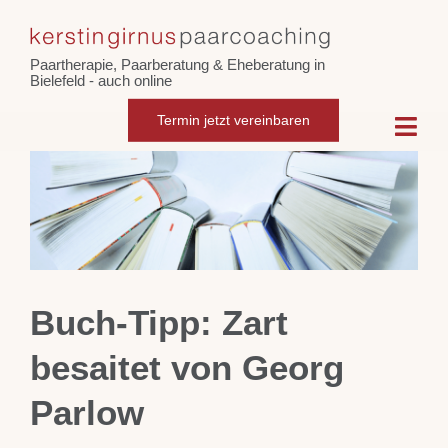
Skip
Zeige
to
grösseres
Paartherapie, Paarberatung & Eheberatung in
content
Bild
Bielefeld - auch online
Termin jetzt vereinbaren
Togg
Navi
Home
Paarcoaching
Buch-Tipp: Zart
Eheberatung
besaitet von Georg
Intensiv-Paarberatung
Parlow