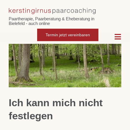
Skip
Zeige
to
grösseres
Paartherapie, Paarberatung & Eheberatung in
content
Bild
Bielefeld - auch online
Termin jetzt vereinbaren
Togg
Navi
Home
Paarcoaching
Eheberatung
Ich kann mich nicht
Intensiv-Paarberatung
festlegen