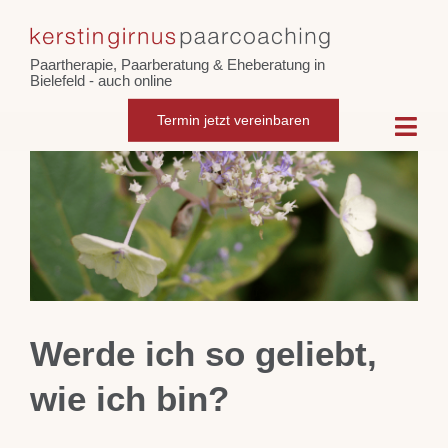
Skip
Zeige
to
grösseres
Paartherapie, Paarberatung & Eheberatung in
content
Bild
Bielefeld - auch online
Termin jetzt vereinbaren
Togg
Navi
Home
Paarcoaching
Eheberatung
Werde ich so geliebt,
Intensiv-Paarberatung
wie ich bin?