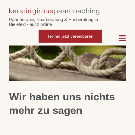
Skip
Zeige
to
grösseres
Paartherapie, Paarberatung & Eheberatung in
content
Bild
Bielefeld - auch online
Termin jetzt vereinbaren
Togg
Navi
Home
Paarcoaching
Wir haben uns nichts
Eheberatung
mehr zu sagen
Intensiv-Paarberatung