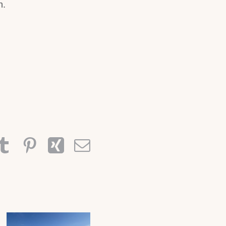
n.
dIn
hatsApp
Tumblr
Pinterest
Xing
E-
Mail