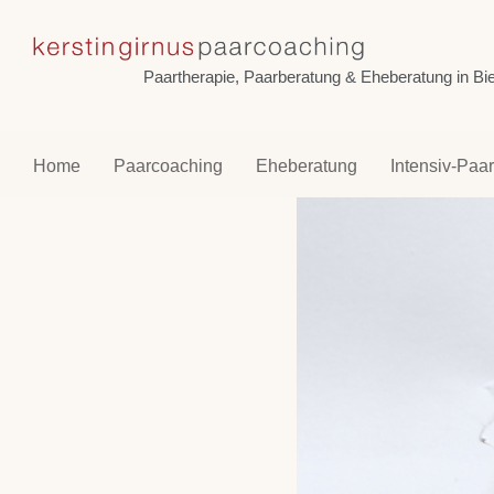
Skip
Zeige
to
grösseres
content
Bild
Paartherapie, Paarberatung & Eheberatung in Biel
Home
Paarcoaching
Eheberatung
Intensiv-Paa